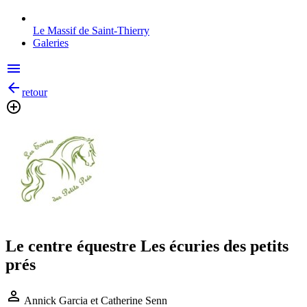
Le Massif de Saint-Thierry
Galeries
menu
arrow_back
retour
add_circle_outline
Le centre équestre Les écuries des petits
prés
perm_identity
Annick Garcia et Catherine Senn